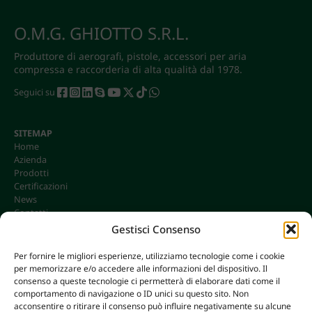
O.M.G. GHIOTTO S.R.L.
Produttore di aerografi, pistole, accessori per aria
compressa e raccorderia di alta qualità dal 1978.
Seguici su
SITEMAP
Home
Azienda
Prodotti
Certificazioni
News
Contatti
Gestisci Consenso
Per fornire le migliori esperienze, utilizziamo tecnologie come i cookie
per memorizzare e/o accedere alle informazioni del dispositivo. Il
CONTATTI
consenso a queste tecnologie ci permetterà di elaborare dati come il
info@omgonline.it
comportamento di navigazione o ID unici su questo sito. Non
acconsentire o ritirare il consenso può influire negativamente su alcune