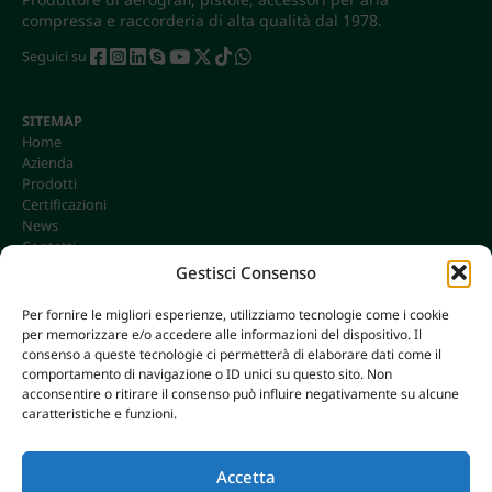
compressa e raccorderia di alta qualità dal 1978.
Seguici su
SITEMAP
Home
Azienda
Prodotti
Certificazioni
News
Contatti
Gestisci Consenso
Per fornire le migliori esperienze, utilizziamo tecnologie come i cookie
per memorizzare e/o accedere alle informazioni del dispositivo. Il
CONTATTI
consenso a queste tecnologie ci permetterà di elaborare dati come il
info@omgonline.it
comportamento di navigazione o ID unici su questo sito. Non
acconsentire o ritirare il consenso può influire negativamente su alcune
Tel:
+39 0444 400671
caratteristiche e funzioni.
Via A. Pacinotti 18
36040 Brendola (VI) - Italy
Accetta