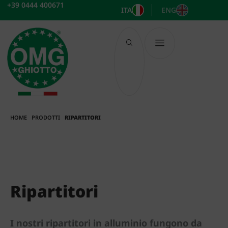
Vai
+39 0444 400671
ITA
ENG
al
contenuto
HOME
PRODOTTI
RIPARTITORI
Ripartitori
I nostri ripartitori in alluminio fungono da