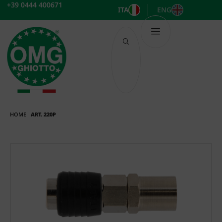
Vai
+39 0444 400671
ITA
ENG
al
contenuto
HOME
ART. 220P