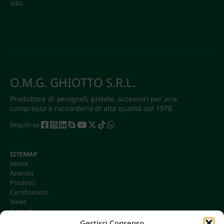
sito.
O.M.G. GHIOTTO S.R.L.
Produttore di aerografi, pistole, accessori per aria
compressa e raccorderia di alta qualità dal 1978.
Seguici su
SITEMAP
Home
Azienda
Prodotti
Certificazioni
News
Contatti
Gestisci Consenso