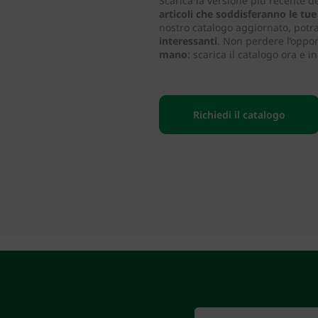
Scarica la versione più recente d
articoli che soddisferanno le tu
nostro catalogo aggiornato, potr
interessanti
. Non perdere l’oppor
mano
: scarica il catalogo ora e i
Richiedi il catalogo