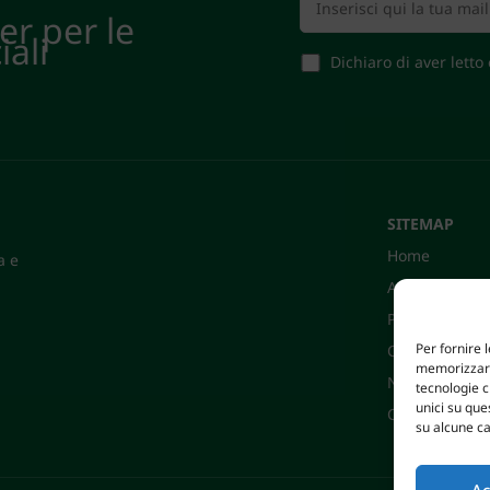
ter per le
iali
Dichiaro di aver letto
SITEMAP
Home
a e
Azienda
Prodotti
Per fornire 
Certificazioni
memorizzare 
News
tecnologie 
unici su que
Contatti
su alcune ca
Ac