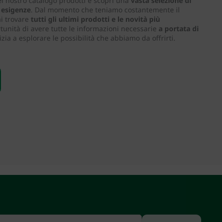
el nostro catalogo prodotti e scopri una
vasta selezione di
e esigenze
. Dal momento che teniamo costantemente il
ai trovare
tutti gli ultimi prodotti e le novità più
tunità di avere tutte le informazioni necessarie
a portata di
nizia a esplorare le possibilità che abbiamo da offrirti.