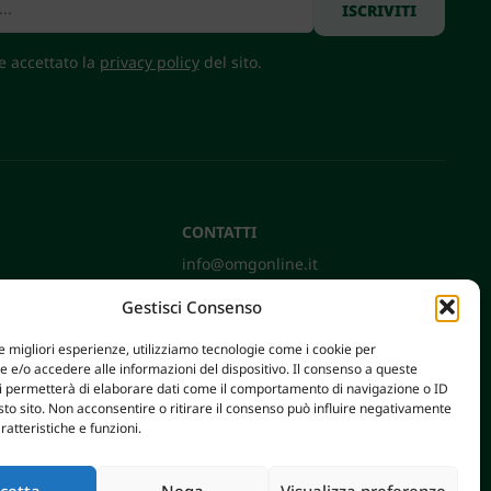
 e accettato la
privacy policy
del sito.
CONTATTI
info@omgonline.it
Tel:
+39 0444 400671
Gestisci Consenso
Via A. Pacinotti 18
36040 Brendola (VI) - Italy
le migliori esperienze, utilizziamo tecnologie come i cookie per
e/o accedere alle informazioni del dispositivo. Il consenso a queste
ci permetterà di elaborare dati come il comportamento di navigazione o ID
sto sito. Non acconsentire o ritirare il consenso può influire negativamente
ratteristiche e funzioni.
cetta
Nega
Visualizza preferenze