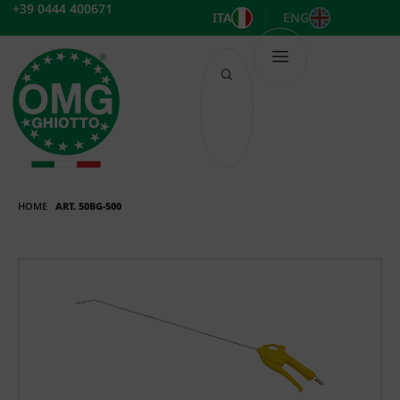
Vai
+39 0444 400671
ITA
ENG
al
contenuto
HOME
ART. 50BG-500