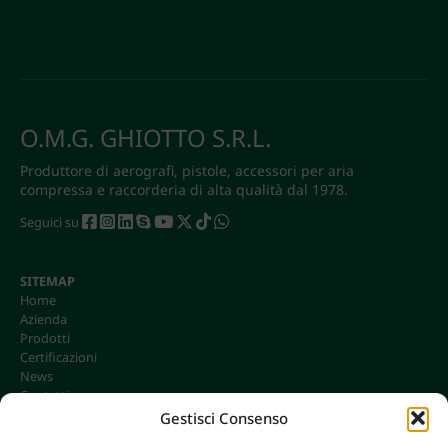
O.M.G. GHIOTTO S.R.L.
Produttore di aerografi, pistole, accessori per aria
compressa e raccorderia di alta qualità dal 1978.
Seguici su
SITEMAP
Home
Azienda
Prodotti
Certificazioni
News
Contatti
Gestisci Consenso