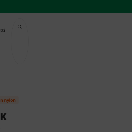
tti
in nylon
CK
e