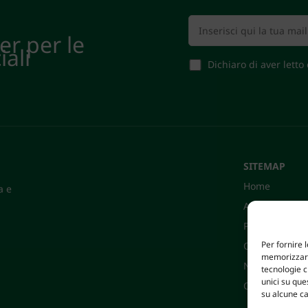
ter per le
iali
Dichiaro di aver letto
SITEMAP
Home
a e
Azienda
Prodotti
Per fornire 
Certificazioni
memorizzare 
News
tecnologie 
unici su que
Contatti
su alcune ca