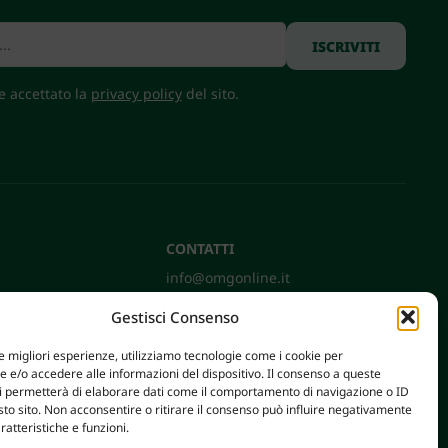
 e accettato la
privacy policy
del sito.
CONTATTI
info@omgonline.it
Tel:
+39 0444 400671
Gestisci Consenso
Via A. Pacinotti 18
36040 Brendola (VI) - Italy
le migliori esperienze, utilizziamo tecnologie come i cookie per
e/o accedere alle informazioni del dispositivo. Il consenso a queste
ci permetterà di elaborare dati come il comportamento di navigazione o ID
sto sito. Non acconsentire o ritirare il consenso può influire negativamente
ratteristiche e funzioni.