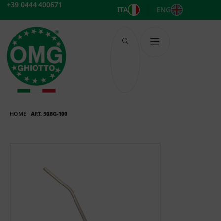
Vai
+39 0444 400671
ITA
ENG
al
contenuto
HOME
ART. 50BG-100