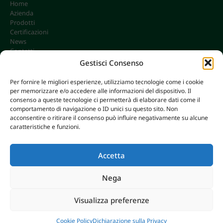
Home
Azienda
Prodotti
Certificazioni
News
Contatti
Gestisci Consenso
Per fornire le migliori esperienze, utilizziamo tecnologie come i cookie
per memorizzare e/o accedere alle informazioni del dispositivo. Il
CONTATTI
consenso a queste tecnologie ci permetterà di elaborare dati come il
info@omgonline.it
comportamento di navigazione o ID unici su questo sito. Non
acconsentire o ritirare il consenso può influire negativamente su alcune
Tel:
+39 0444 400671
caratteristiche e funzioni.
Via A. Pacinotti 18
36040 Brendola (VI) - Italy
Accetta
Nega
© 2026 O.M.G. GHIOTTO S.R.L. | P. IVA 00646680249
Visualizza preferenze
AXERA WEB & DIGITAL
|
PRIVACY E COOKIE POLICY
Breaking
Cookie Policy
Dichiarazione sulla Privacy
CHIUSURA ESTIVA 2026