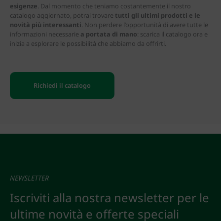
esigenze
. Dal momento che teniamo costantemente il nostro
catalogo aggiornato, potrai trovare
tutti gli ultimi prodotti e le
novità più interessanti
. Non perdere l’opportunità di avere tutte le
informazioni necessarie
a portata di mano
: scarica il catalogo ora e
inizia a esplorare le possibilità che abbiamo da offrirti.
Richiedi il catalogo
NEWSLETTER
Iscriviti alla nostra newsletter per le
ultime novità e offerte speciali