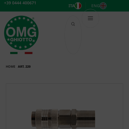
Vai
+39 0444 400671
ITA
ENG
al
contenuto
HOME
ART. 220