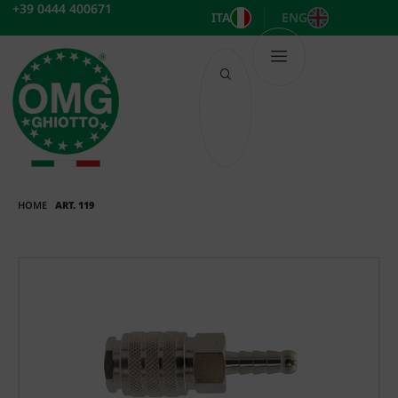
Vai
+39 0444 400671
ITA
ENG
al
contenuto
HOME
ART. 119