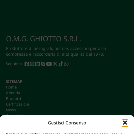
O.M.G. GHIOTTO S.R.L.
Produttore di aerografi, pistole, accessori per aria
compressa e raccorderia di alta qualità dal 1978.
Seguici su
SITEMAP
Home
Azienda
Prodotti
Certificazioni
News
Contatti
Gestisci Consenso