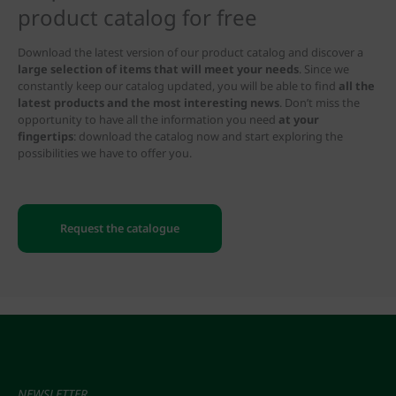
product catalog for free
Download the latest version of our product catalog and discover a
large selection of items that will meet your needs
. Since we
constantly keep our catalog updated, you will be able to find
all the
latest products and the most interesting news
. Don’t miss the
opportunity to have all the information you need
at your
fingertips
: download the catalog now and start exploring the
possibilities we have to offer you.
Request the catalogue
NEWSLETTER