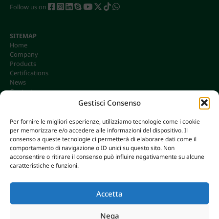
Follow us on
SITEMAP
Home
Company
Products
Certifications
News
Contacts
Gestisci Consenso
Per fornire le migliori esperienze, utilizziamo tecnologie come i cookie
per memorizzare e/o accedere alle informazioni del dispositivo. Il
CONTACTS
consenso a queste tecnologie ci permetterà di elaborare dati come il
info@omgonline.it
comportamento di navigazione o ID unici su questo sito. Non
acconsentire o ritirare il consenso può influire negativamente su alcune
Tel:
+39 0444 400671
caratteristiche e funzioni.
Via A. Pacinotti 18
36040 Brendola (VI) - Italy
Accetta
Nega