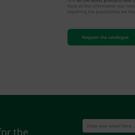
find
all the latest products and
have all the information you nee
exploring the possibilities we hav
Request the catalogue
for the