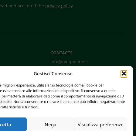
 read and accepted the
privacy policy
CONTACTS
info@omgonline.it
Tel:
+39 0444 400671
Gestisci Consenso
Via A. Pacinotti 18
36040 Brendola (VI) - Italy
le migliori esperienze, utilizziamo tecnologie come i cookie per
e/o accedere alle informazioni del dispositivo. Il consenso a queste
ci permetterà di elaborare dati come il comportamento di navigazione o ID
sto sito. Non acconsentire o ritirare il consenso può influire negativamente
ratteristiche e funzioni.
cetta
Nega
Visualizza preferenze
AXERA WEB & DIGITAL
|
PRIVACY E COOKIE POLICY