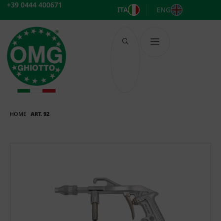
Vai
+39 0444 400671
ITA
ENG
al
contenuto
HOME
ART. 92