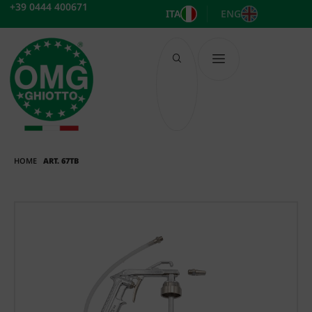
Vai
+39 0444 400671
ITA
ENG
al
contenuto
HOME
ART. 67TB