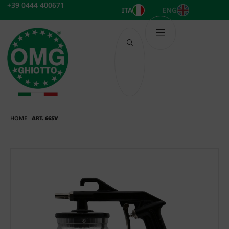
Vai
+39 0444 400671
ITA
ENG
al
contenuto
HOME
ART. 66SV