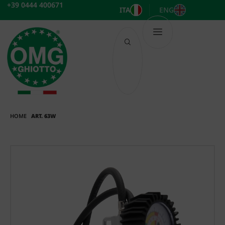
Vai
+39 0444 400671
ITA
ENG
al
contenuto
HOME
ART. 63W