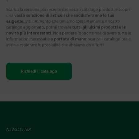
Scarica la versione più recente del nostro catalogo prodotti e scopri
una
vasta selezione di articoli che soddisferanno le tue
esigenze
. Dal momento che teniamo costantemente il nostro
catalogo aggiornato, potrai trovare
tutti gli ultimi prodotti e le
novità più interessanti
. Non perdere l’opportunità di avere tutte le
informazioni necessarie
a portata di mano
: scarica il catalogo ora e
inizia a esplorare le possibilità che abbiamo da offrirti.
Richiedi il catalogo
NEWSLETTER