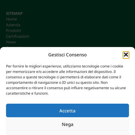
SITEMAP
Home
Azienda
Prodotti
Certificazioni
News
Contatti
Gestisci Consenso
Per fornire le migliori esperienze, utilizziamo tecnologie come i cookie
per memorizzare e/o accedere alle informazioni del dispositivo. Il
CONTATTI
consenso a queste tecnologie ci permetterà di elaborare dati come il
info@omgonline.it
comportamento di navigazione o ID unici su questo sito. Non
acconsentire o ritirare il consenso può influire negativamente su alcune
Tel:
+39 0444 400671
caratteristiche e funzioni.
Via A. Pacinotti 18
36040 Brendola (VI) - Italy
Accetta
Nega
© 2026 O.M.G. GHIOTTO S.R.L. | P. IVA 00646680249