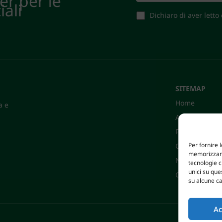
ter per le
iali
Dichiaro di aver letto
SITEMAP
Home
a e
Azienda
Prodotti
Per fornire 
Certificazioni
memorizzare 
News
tecnologie 
unici su que
Contatti
su alcune ca
Ac