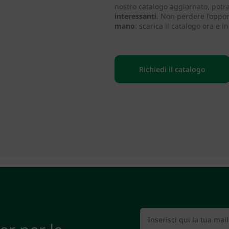
nostro catalogo aggiornato, potr
interessanti
. Non perdere l’oppor
mano
: scarica il catalogo ora e i
Richiedi il catalogo