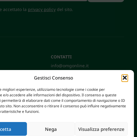
 e accettato la
privacy policy
del sito.
CONTATTI
info@omgonline.it
Tel:
+39 0444 400671
Gestisci Consenso
Via A. Pacinotti 18
36040 Brendola (VI) - Italy
le migliori esperienze, utilizziamo tecnologie come i cookie per
e/o accedere alle informazioni del dispositivo. Il consenso a queste
ci permetterà di elaborare dati come il comportamento di navigazione o ID
sto sito. Non acconsentire o ritirare il consenso può influire negativamente
ratteristiche e funzioni.
cetta
Nega
Visualizza preferenze
AXERA WEB & DIGITAL
|
PRIVACY E COOKIE POLICY