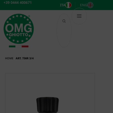
Vai
+39 0444 400671
ITA
ENG
al
contenuto
HOME
ART. 736R 3/4