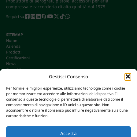
Produttore di aerografi, pistole, accessori per aria
compressa e raccorderia di alta qualità dal 1978.
Seguici su
SITEMAP
Home
Azienda
Prodotti
Certificazioni
News
Contatti
Gestisci Consenso
Per fornire le migliori esperienze, utilizziamo tecnologie come i cookie
per memorizzare e/o accedere alle informazioni del dispositivo. Il
CONTATTI
consenso a queste tecnologie ci permetterà di elaborare dati come il
info@omgonline.it
comportamento di navigazione o ID unici su questo sito. Non
acconsentire o ritirare il consenso può influire negativamente su alcune
Tel:
+39 0444 400671
caratteristiche e funzioni.
Via A. Pacinotti 18
36040 Brendola (VI) - Italy
Accetta