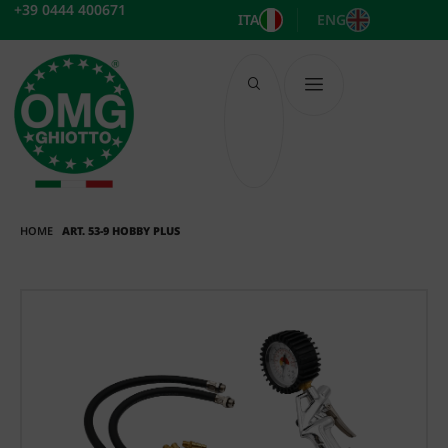
Vai
+39 0444 400671
ITA
ENG
al
contenuto
HOME
ART. 53-9 HOBBY PLUS