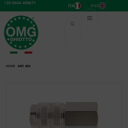
Vai
+39 0444 400671
ITA
ENG
al
contenuto
HOME
ART. 452