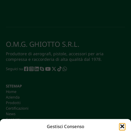
O.M.G. GHIOTTO S.R.L.
Produttore di aerografi, pistole, accessori per aria
compressa e raccorderia di alta qualità dal 1978.
Seguici su
SITEMAP
Home
Azienda
Prodotti
Certificazioni
News
Contatti
Gestisci Consenso