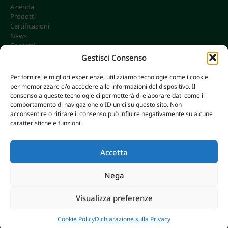
Azienda
Prodotti
Certificazioni
News
Contatti
Gestisci Consenso
Per fornire le migliori esperienze, utilizziamo tecnologie come i cookie
per memorizzare e/o accedere alle informazioni del dispositivo. Il
CONTATTI
consenso a queste tecnologie ci permetterà di elaborare dati come il
info@omgonline.it
comportamento di navigazione o ID unici su questo sito. Non
acconsentire o ritirare il consenso può influire negativamente su alcune
Tel:
+39 0444 400671
caratteristiche e funzioni.
Via A. Pacinotti 18
36040 Brendola (VI) - Italy
Accetta
Nega
© 2026 O.M.G. GHIOTTO S.R.L. | P. IVA 00646680249
Visualizza preferenze
AXERA WEB & DIGITAL
|
PRIVACY E COOKIE POLICY
Breaking
Cookie Policy
Dichiarazione sulla Privacy
CHIUSURA ESTIVA 2026
News