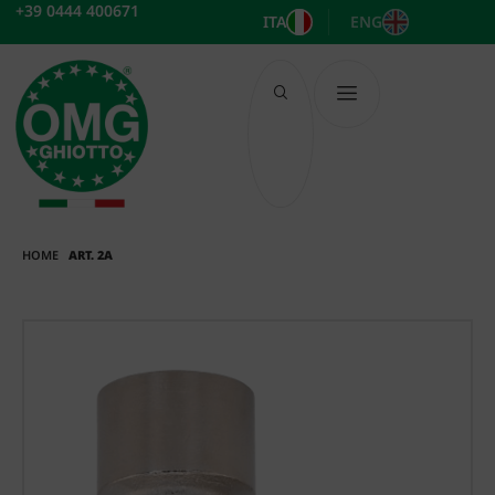
Vai
+39 0444 400671
ITA
ENG
al
contenuto
HOME
ART. 2A