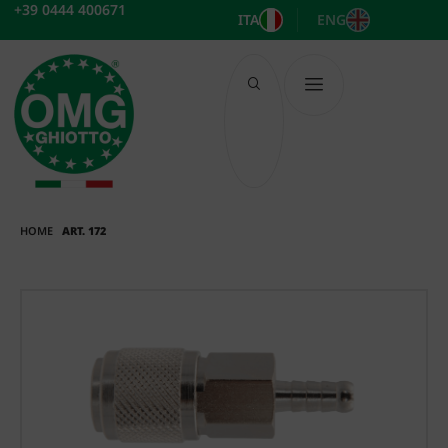
Vai
+39 0444 400671
ITA
ENG
al
contenuto
HOME
ART. 172