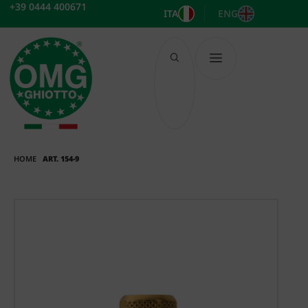
Vai
+39 0444 400671
ITA
ENG
al
contenuto
HOME
ART. 154-9