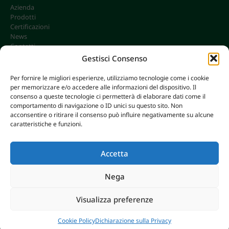
Azienda
Prodotti
Certificazioni
News
Contatti
Gestisci Consenso
Per fornire le migliori esperienze, utilizziamo tecnologie come i cookie
per memorizzare e/o accedere alle informazioni del dispositivo. Il
CONTATTI
consenso a queste tecnologie ci permetterà di elaborare dati come il
info@omgonline.it
comportamento di navigazione o ID unici su questo sito. Non
acconsentire o ritirare il consenso può influire negativamente su alcune
Tel:
+39 0444 400671
caratteristiche e funzioni.
Via A. Pacinotti 18
36040 Brendola (VI) - Italy
Accetta
Nega
© 2026 O.M.G. GHIOTTO S.R.L. | P. IVA 00646680249
Visualizza preferenze
AXERA WEB & DIGITAL
|
PRIVACY E COOKIE POLICY
Breaking
Cookie Policy
Dichiarazione sulla Privacy
CHIUSURA ESTIVA 2026
News