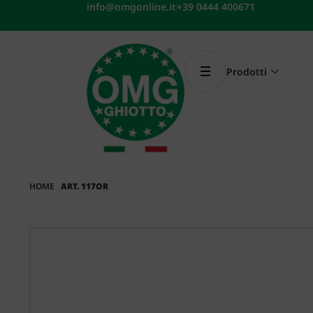
Vai
info@omgonline.it
+39 0444 400671
al
contenuto
Prodotti
HOME
ART. 117OR