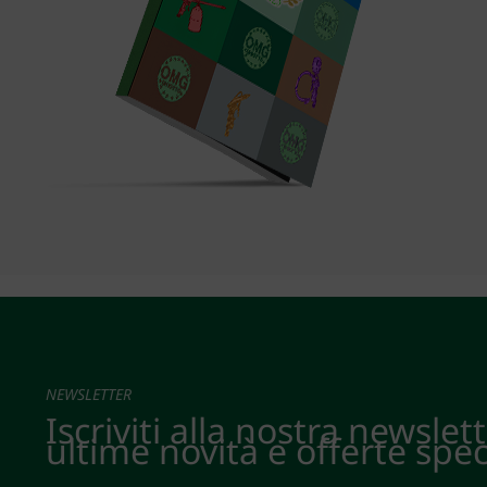
NEWSLETTER
Iscriviti alla nostra newslet
ultime novità e offerte spec