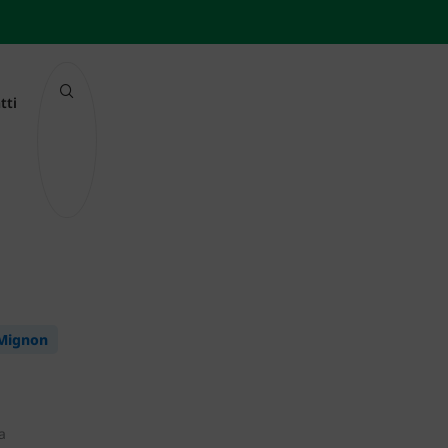
tti
 Mignon
a