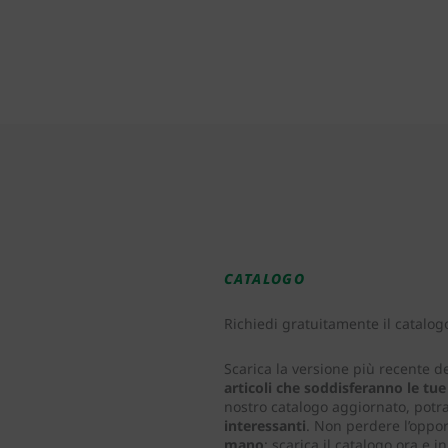
CATALOGO
Richiedi gratuitamente il catalog
Scarica la versione più recente d
articoli che soddisferanno le tu
nostro catalogo aggiornato, potr
interessanti
. Non perdere l’oppor
mano
: scarica il catalogo ora e i