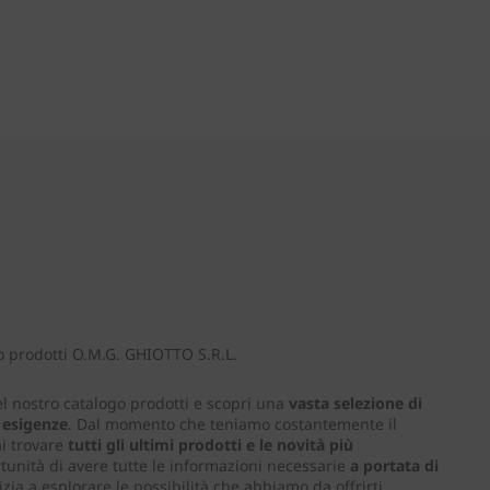
o prodotti O.M.G. GHIOTTO S.R.L.
el nostro catalogo prodotti e scopri una
vasta selezione di
e esigenze
. Dal momento che teniamo costantemente il
ai trovare
tutti gli ultimi prodotti e le novità più
tunità di avere tutte le informazioni necessarie
a portata di
nizia a esplorare le possibilità che abbiamo da offrirti.