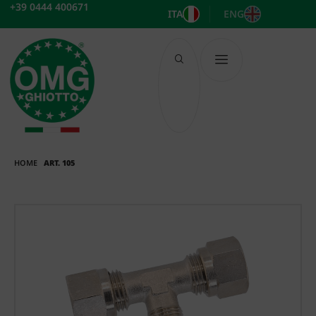
Vai
+39 0444 400671
ITA
ENG
al
contenuto
HOME
ART. 105