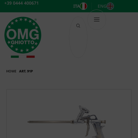
Vai
+39 0444 400671
ITA
ENG
al
contenuto
HOME
ART. 91P